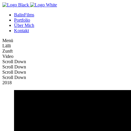
BalinFilms
Portfolio
Über Mich
Kontakt
Menü
L
ä
l
l
i
Z
u
n
f
t
Video
Scroll Down
Scroll Down
Scroll Down
Scroll Down
2018