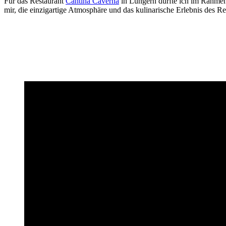
Für das Restaurant
Cantina Caverna
in Lungern durfte ich im Rahmen 
mir, die einzigartige Atmosphäre und das kulinarische Erlebnis des Re