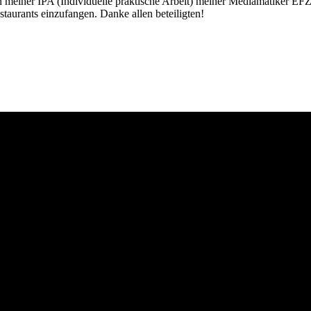
meiner IPA (Individuelle praktische Arbeit) meiner Mediamatiker EFZ 
staurants einzufangen. Danke allen beteiligten!