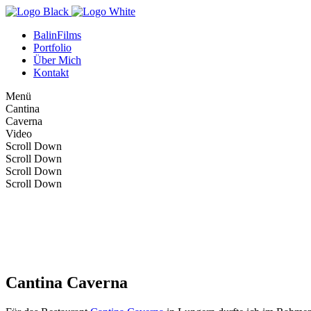
BalinFilms
Portfolio
Über Mich
Kontakt
Menü
C
a
n
t
i
n
a
C
a
v
e
r
n
a
Video
Scroll Down
Scroll Down
Scroll Down
Scroll Down
Cantina Caverna